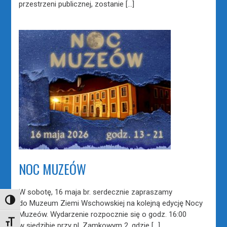
przestrzeni publicznej, zostanie […]
NOC MUZEÓW
W sobotę, 16 maja br. serdecznie zapraszamy
TOGGLE HIGH CONTRAST
do Muzeum Ziemi Wschowskiej na kolejną edycję Nocy
Muzeów. Wydarzenie rozpocznie się o godz. 16:00
TOGGLE FONT SIZE
w siedzibie przy pl. Zamkowym 2, gdzie […]