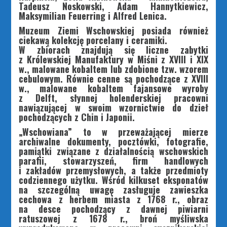
Tadeusz Noskowski, Adam Hannytkiewicz,
Maksymilian Feuerring i Alfred Lenica.
Muzeum Ziemi Wschowskiej posiada również
ciekawą kolekcję porcelany i ceramiki.
W zbiorach znajdują się liczne zabytki
z Królewskiej Manufaktury w Miśni z XVIII i XIX
w., malowane kobaltem lub zdobione tzw. wzorem
cebulowym. Równie cenne są pochodzące z XVIII
w., malowane kobaltem fajansowe wyroby
z Delft, słynnej holenderskiej pracowni
nawiązującej w swoim wzornictwie do dzieł
pochodzących z Chin i Japonii.
„Wschowiana” to w przeważającej mierze
archiwalne dokumenty, pocztówki, fotografie,
pamiątki związane z działalnością wschowskich
parafii, stowarzyszeń, firm handlowych
i zakładów przemysłowych, a także przedmioty
codziennego użytku. Wśród kilkuset eksponatów
na szczególną uwagę zasługuje zawieszka
cechowa z herbem miasta z 1768 r., obraz
na desce pochodzący z dawnej piwiarni
ratuszowej z 1678 r., broń myśliwska