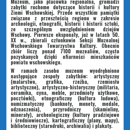
Muzeum, jako placówka regionalna, gromadzi
zabytki ruchome dotyczące historii i kultury
Ziemi Wschowskiej. Przede wszystkim pamiątki
związane z przeszłością regionu w zakresie
archeologii, etnografii, historii i historii sztuki,
ze szczególnym uwzględnieniem dziejów
Wschowy. Pierwsze eksponaty, już w latach 50.
XX w., zbierali członkowie Sekcji Muzealnej
Wschowskiego Towarzystwa Kultury. Obecnie
zbiór liczy ponad 7100 muzealiów, często
pozyskanych dzięki ofiarności mieszkańców
powiatu wschowskiego.
W ramach zasobu muzeum wyodrębniono
następujące zespoły zabytków: artystyczny
(malarstwo, grafika, rzeźba, rzemiosło
artystyczne), artystyczno-historyczny (militaria,
ceramika, cyna, meble, przedmioty użytkowe,
pocztówki), etnograficzny (kultura ludowa),
numizmatyczny (banknoty, monety, medale,
odznaczenia), przyrodniczy (skamieliny,
minerały), archeologiczny (kultury pradziejowe
i średniowiecze), kartograficzny (plany, mapy),
biblioteczny (starodruki, archiwalia) i plakaty.