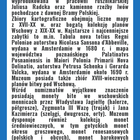
wyprodukowana w pracowni rusznikarskiej
Juliusa Radcka oraz kamienne rzeźby lwów
pochodzące z dawnej Bramy Polskiej.
Zbiory kartograficzne obejmują liczne mapy
z XVII-XX w. oraz bogatą kolekcję planów
Wschowy z XIX-XX w. Najstarsze i najcenniejsze
zabytki to m.in. Tabula nova totius Regni
Poloniae autorstwa Nicolasa Sansona d’Abbeville,
wydana w Amsterdamie w 1680 r. i mapa
województwa poznańskiego Palatinatvs
Posnaniensis in Maiori Polonia Primarii Nova
Delinatio, autorstwa Petrusa Schenka i Gerarda
Valcka, wydana w Amsterdamie około 1690 r.
Muzeum posiada także zbiór XVIII-wiecznych
planów bitwy pod Wschową.
Wśród numizmatów wyjątkowe znaczenie
posiadają monety bite we wschowskich
mennicach przez Władysława Jagiełłę (halerze,
półgrosze), Zygmunta III Wazę (trojak) i Jana
Kazimierza (szelągi, dwugrosze, orty). Muzeum
dysponuje również kolekcją monet
średniowiecznych, w tym gotyckich monet
okresu groszowego, monet renesansowych
(polskich i obcych), monet barokowych