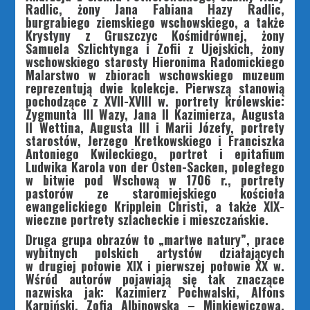
Radlic, żony Jana Fabiana Hazy Radlic,
burgrabiego ziemskiego wschowskiego, a także
Krystyny z Gruszczyc Kośmidrównej, żony
Samuela Szlichtynga i Zofii z Ujejskich, żony
wschowskiego starosty Hieronima Radomickiego
Malarstwo w zbiorach wschowskiego muzeum
reprezentują dwie kolekcje. Pierwszą stanowią
pochodzące z XVII-XVIII w. portrety królewskie:
Zygmunta III Wazy, Jana II Kazimierza, Augusta
II Wettina, Augusta III i Marii Józefy, portrety
starostów, Jerzego Kretkowskiego i Franciszka
Antoniego Kwileckiego, portret i epitafium
Ludwika Karola von der Osten-Sacken, poległego
w bitwie pod Wschową w 1706 r., portrety
pastorów ze staromiejskiego kościoła
ewangelickiego Kripplein Christi, a także XIX-
wieczne portrety szlacheckie i mieszczańskie.
Druga grupa obrazów to „martwe natury”, prace
wybitnych polskich artystów działających
w drugiej połowie XIX i pierwszej połowie XX w.
Wśród autorów pojawiają się tak znaczące
nazwiska jak: Kazimierz Pochwalski, Alfons
Karpiński, Zofia Albinowska – Minkiewiczowa,