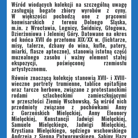
Wśród wiodących kolekcji na szczególną uwagę
zasługują bogate zbiory wyrobów z cyny.
W większości pochodzą one z pracowni
konwisarskich z terenu Dolnego Śląska,
m.in. z Wrocławia, Legnicy, Świdnicy, Głogowa,
Dzierżoniowa i Jeleniej Góry. Datowane na okres
od końca XVII do przełomu XIX/XX w. (lichtarze,
misy, talerze, dzbany do wina, kufle, patery,
miarki, flasze apteczne), stanowią istotną część
muzealnego zasobu i ważny element stałej
ekspozycji, poświęconej rzemiosłu
artystycznemu.
Równie znaczącą kolekcję stanowią XVII- i XVIII-
wieczne portrety trumienne, tablice epitafijne
oraz tarcze herbowe, związane z protestanckimi
rodami szlacheckimi zamieszkującymi
w przeszłości Ziemię Wschowską. Są wśród nich
przedmioty związane z pochówkami Anny
z Gorzeńskich Mielęckiej, Anny Eleonory
Mielęckiej, Konstancji Jadwigi Mielęckiej,
Samuele Mielęckiego, Jadwigi Mielęckiej,
Krystiana Mielęckiego, sędziego wschowskiego
Andrzeja z Sienna Potworowskiego, Sabiny Hazy