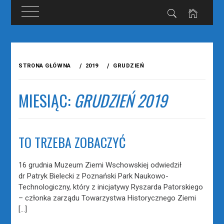
Przejdź
do
STRONA GŁÓWNA
2019
GRUDZIEŃ
treści
MIESIĄC:
GRUDZIEŃ 2019
TO TRZEBA ZOBACZYĆ
16 grudnia Muzeum Ziemi Wschowskiej odwiedził
dr Patryk Bielecki z Poznański Park Naukowo-
Technologiczny, który z inicjatywy Ryszarda Patorskiego
– członka zarządu Towarzystwa Historycznego Ziemi
[…]