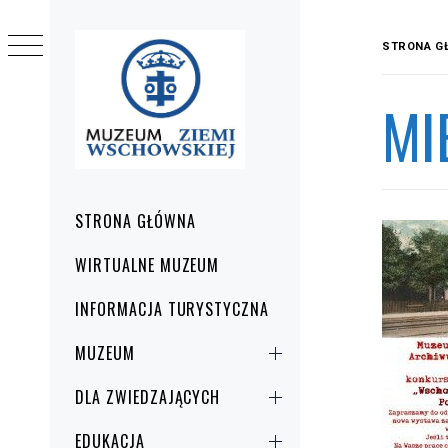
Przejdź
do
STRONA G
treści
MI
Menu
STRONA GŁÓWNA
główne
WIRTUALNE MUZEUM
INFORMACJA TURYSTYCZNA
MUZEUM
DLA ZWIEDZAJĄCYCH
EDUKACJA