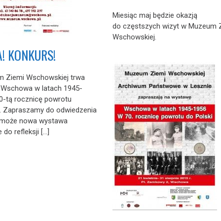
Miesiąc maj będzie okazją
do częstszych wizyt w Muzeum 
Wschowskiej.
! KONKURS!
 Ziemi Wschowskiej trwa
„Wschowa w latach 1945-
0-tą rocznicę powrotu
”. Zapraszamy do odwiedzenia
może nowa wystawa
 do refleksji […]