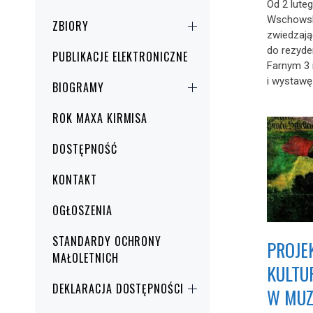
Od 2 lut
Wschowski
ZBIORY
zwiedzaj
do rezyden
PUBLIKACJE ELEKTRONICZNE
Farnym 3 
i wystawę 
BIOGRAMY
ROK MAXA KIRMISA
DOSTĘPNOŚĆ
KONTAKT
OGŁOSZENIA
STANDARDY OCHRONY
PROJE
MAŁOLETNICH
KULTU
DEKLARACJA DOSTĘPNOŚCI
W MUZ