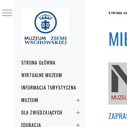
Przejdź
do
STRONA G
treści
MI
Menu
STRONA GŁÓWNA
główne
WIRTUALNE MUZEUM
INFORMACJA TURYSTYCZNA
MUZEUM
DLA ZWIEDZAJĄCYCH
ZAPRA
EDUKACJA