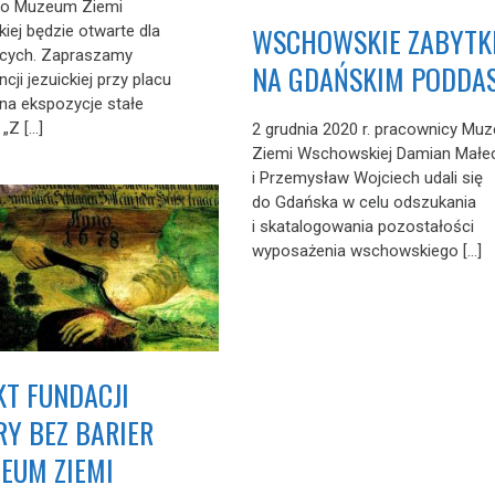
ego Muzeum Ziemi
WSCHOWSKIE ZABYTK
ej będzie otwarte dla
ących. Zapraszamy
NA GDAŃSKIM PODDA
cji jezuickiej przy placu
na ekspozycje stałe
„Z […]
2 grudnia 2020 r. pracownicy Mu
Ziemi Wschowskiej Damian Małec
i Przemysław Wojciech udali się
do Gdańska w celu odszukania
i skatalogowania pozostałości
wyposażenia wschowskiego […]
KT FUNDACJI
RY BEZ BARIER
EUM ZIEMI