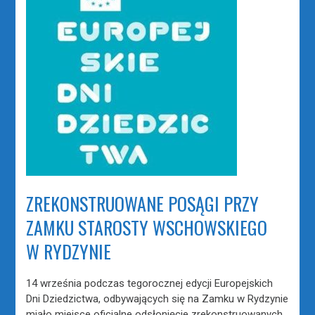
ZREKONSTRUOWANE POSĄGI PRZY
ZAMKU STAROSTY WSCHOWSKIEGO
W RYDZYNIE
14 września podczas tegorocznej edycji Europejskich
Dni Dziedzictwa, odbywających się na Zamku w Rydzynie
miało miejsce oficjalne odsłonięcie zrekonstruowanych