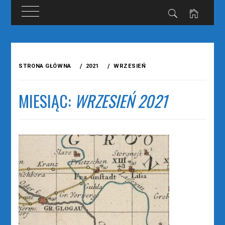
Przejdź
do
STRONA GŁÓWNA
2021
WRZESIEŃ
treści
MIESIĄC:
WRZESIEŃ 2021