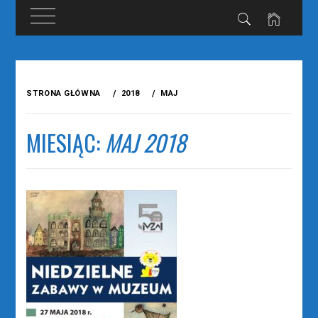
Przejdź
do
STRONA GŁÓWNA
2018
MAJ
treści
MIESIĄC:
MAJ 2018