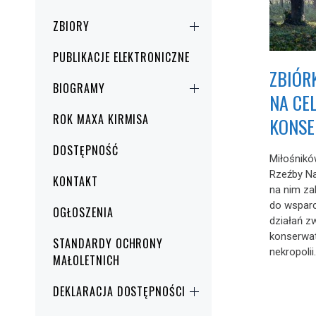
ZBIORY
PUBLIKACJE ELEKTRONICZNE
ZBIÓR
BIOGRAMY
NA CE
ROK MAXA KIRMISA
KONSE
DOSTĘPNOŚĆ
Miłośnik
Rzeźby N
KONTAKT
na nim z
do wspar
OGŁOSZENIA
działań z
konserwat
STANDARDY OCHRONY
nekropolii
MAŁOLETNICH
DEKLARACJA DOSTĘPNOŚCI