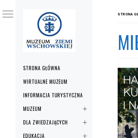
Przejdź
do
STRONA G
treści
MI
Menu
STRONA GŁÓWNA
główne
WIRTUALNE MUZEUM
INFORMACJA TURYSTYCZNA
MUZEUM
DLA ZWIEDZAJĄCYCH
EDUKACJA