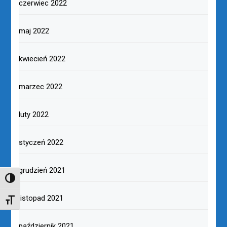
czerwiec 2022
maj 2022
kwiecień 2022
marzec 2022
luty 2022
styczeń 2022
grudzień 2021
TOGGLE HIGH CONTRAST
listopad 2021
TOGGLE FONT SIZE
październik 2021