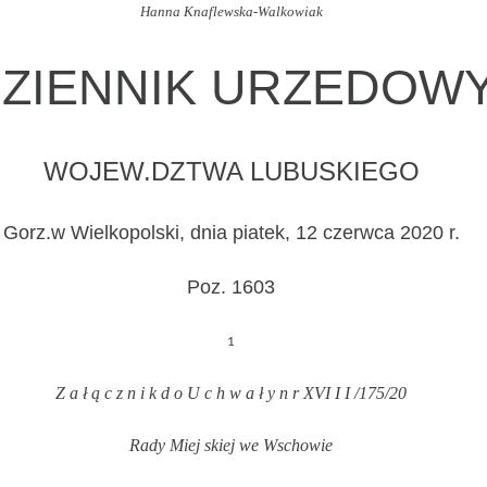
Hanna Knaflewska-Walkowiak
ZIENNIK URZEDOW
WOJEW.DZTWA LUBUSKIEGO
Gorz.w Wielkopolski, dnia piatek, 12 czerwca 2020 r.
Poz. 1603
1
Z a ł ą c z n i k d o U c h w a ł y n r
XVI I I /175/20
Rady Miej skiej we Wschowie