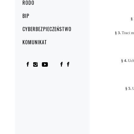
RODO
BIP
§
CYBERBEZPIECZEŃSTWO
§
3.
Traci 
KOMUNIKAT
§
4.
Uch
§
5.