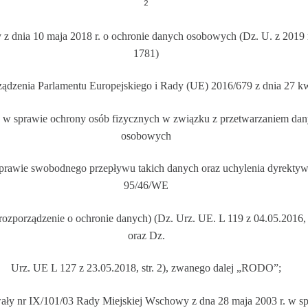
2
 z dnia 10 maja 2018 r. o ochronie danych osobowych (Dz. U. z 2019 r
1781)
ządzenia Parlamentu Europejskiego i Rady (UE) 2016/679 z dnia 27 kw
. w sprawie ochrony osób fizycznych w związku z przetwarzaniem da
osobowych
sprawie swobo
dnego przepływu takich danych oraz uchylenia dyrekty
95/46/WE
rozporządzenie o ochronie danych) (Dz. Urz. UE. L 119 z 04.05.2016, s
oraz Dz.
Urz. UE L 127 z 23.05.2018, s
tr. 2), zwanego dalej „RODO”;
ały nr
IX/101/03 Rady Miejskiej Wschowy z dna 28 maja 2003 r. w s