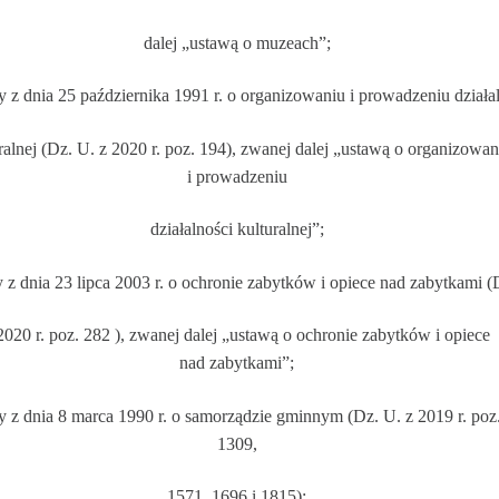
dalej „ustawą o muzeach”;
y z dnia 25 października 1991 r. o orga
nizowa
niu i prowadzeniu działa
ralnej (Dz. U. z 2020 r. poz. 194)
, zwanej dalej „ustawą
o organizowan
i prowadzeniu
działalności kulturalnej”;
 z dnia 23 lipca 2003 r. o ochronie zabytków i opiec
e nad zabytkami (
2020 r. poz. 282
), zwanej dalej „ustawą o ochronie zabytków i
opiece
nad zabytkami
”;
y z dnia 8 marca 1990 r. o samorządzie gminnym (Dz. U. z 2019 r. poz
1309,
1571, 1696 i 1815);