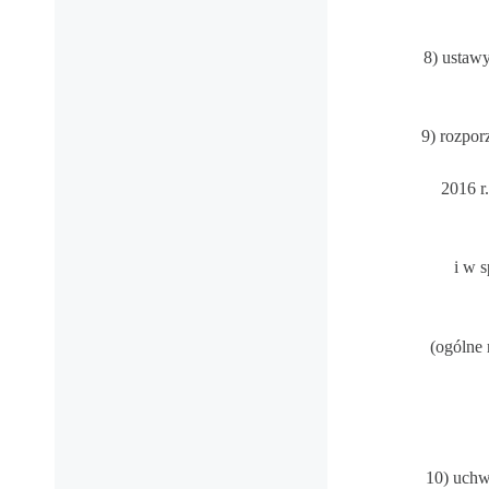
8) ustawy
9) rozpor
2016
r
i w 
(ogólne 
10) uchw