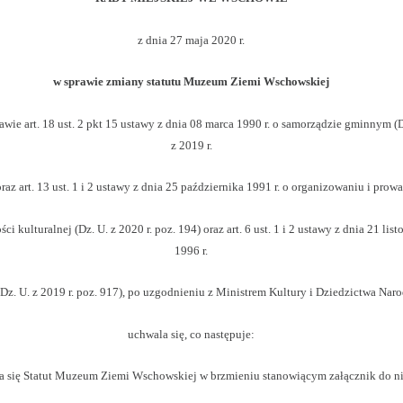
z dnia 27 maja 2020 r.
w sprawie zmiany statutu Muzeum Ziemi Wschowskiej
wie art. 18 ust. 2 pkt 15 ustawy z dnia 08 marca 1990 r. o
samorządzie gminnym (
z 2019 r.
raz art. 13 ust. 1 i 2 ustawy z dnia 25
października 1991
r. o organizowaniu i prow
ści kulturalnej (Dz.
U. z 2020 r. poz. 194) oraz art. 6 ust. 1 i 2 ustawy z dnia 21 lis
1996 r.
Dz. U. z 2019 r. poz. 917), po uzgodnieniu z Ministrem Kultury i Dziedzictwa Na
uchwala się, co następuje:
 się Statut Muzeum Ziemi Wschowskiej w brzmieniu stanowiącym załącznik do ni