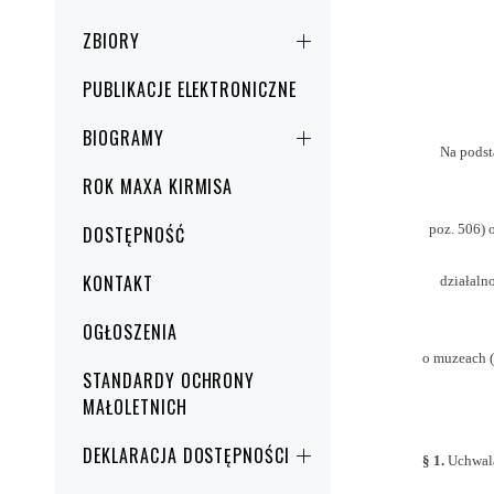
ZBIORY
PUBLIKACJE ELEKTRONICZNE
BIOGRAMY
Na podsta
ROK MAXA KIRMISA
poz. 506) o
DOSTĘPNOŚĆ
KONTAKT
działalno
OGŁOSZENIA
o muzeach (
STANDARDY OCHRONY
MAŁOLETNICH
DEKLARACJA DOSTĘPNOŚCI
§
1.
Uchwala