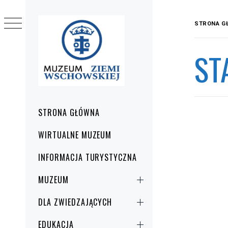
Przejdź
do
STRONA G
treści
ST
Menu
STRONA GŁÓWNA
główne
WIRTUALNE MUZEUM
INFORMACJA TURYSTYCZNA
MUZEUM
DLA ZWIEDZAJĄCYCH
EDUKACJA