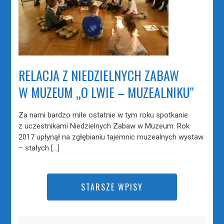
RELACJA Z NIEDZIELNYCH ZABAW
W MUZEUM „O LWIE – MUZEALNIKU”
Za nami bardzo miłe ostatnie w tym roku spotkanie
z uczestnikami Niedzielnych Zabaw w Muzeum. Rok
2017 upłynął na zgłębianiu tajemnic muzealnych wystaw
– stałych […]
STARSZE WPISY