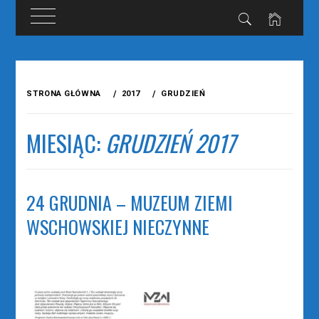
Przejdź
do
STRONA GŁÓWNA
2017
GRUDZIEŃ
treści
MIESIĄC:
GRUDZIEŃ 2017
24 GRUDNIA – MUZEUM ZIEMI
WSCHOWSKIEJ NIECZYNNE