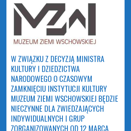
W ZWIĄZKU Z DECYZJĄ MINISTRA
KULTURY I DZIEDZICTWA
NARODOWEGO O CZASOWYM
ZAMKNIĘCIU INSTYTUCJI KULTURY
MUZEUM ZIEMI WSCHOWSKIEJ BĘDZIE
NIECZYNNE DLA ZWIEDZAJĄCYCH
INDYWIDUALNYCH I GRUP
ZORGANIZOWANYCH OD 12 MARCA