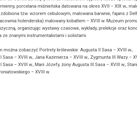
rumienny, porcelana miśnieńska datowana na okres XVII – XIX w., m
 zdobiona tzw. wzorem cebulowym, malowana barwnie, fajans z Del
racownia holenderska) malowany kobaltem – XVIII w. Muzeum prom
uzyczną, organizując wystawy czasowe, wykłady, prelekcje oraz kon
a ze znanymi instrumentalistami i solistami.
można zobaczyć Portrety królewskie: Augusta II Sasa – XVIII w.,
I Sasa – XVIII w., Jana Kazimierza – XVIII w., Zygmunta III Wazy – XVI
I Sasa – XVIII w., Marii Józefy, żony Augusta III Sasa – XVIII w., Sta
oniatowskiego – XVIII w.