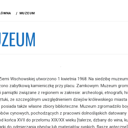
ŁÓWNA
MUZEUM
ZEUM
iemi Wschowskiej utworzono 1 kwietnia 1968. Na siedzibę muzeu
zono zabytkową kamieniczkę przy placu. Zamkowym. Muzeum grom
 pamiątki związane z regionem w zakresie: archeologii, etnografii, his
i sztuki, ze szczególnym uwzględnieniem dziejów królewskiego miasta
posiada także własne zbiory biblioteczne. Muzeum zgromadziło bo
obów cynowych, pochodzących z pracowni dolnośląskich datowany
od końca XVII do przełomu XIX/XX wieku [talerze, dzbany do wina, ku
iarki do odmierzania płynów lub materiałów sypkich, flasze apteczne]