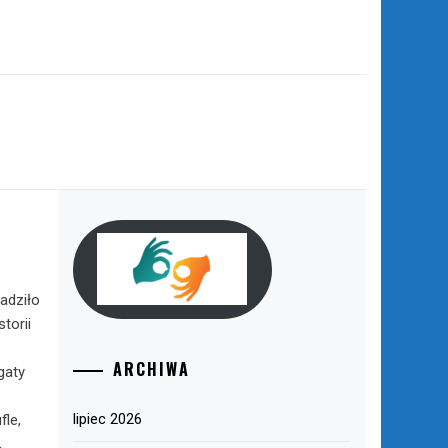
m
adziło
torii
ARCHIWA
gaty
lipiec 2026
fle,
,