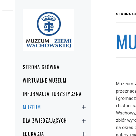
Przejdź
do
STRONA G
treści
MU
Menu
STRONA GŁÓWNA
główne
WIRTUALNE MUZEUM
Muzeum Z
przeznac
INFORMACJA TURYSTYCZNA
i gromadzi
i histori
MUZEUM
Wschowy, 
DLA ZWIEDZAJĄCYCH
zbiór wyr
na okres 
EDUKACJA
patery, m