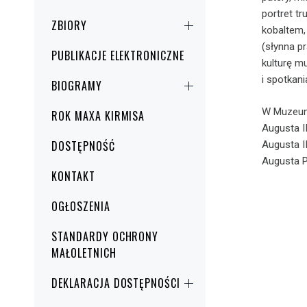
portret t
ZBIORY
kobaltem,
(słynna p
PUBLIKACJE ELEKTRONICZNE
kulturę m
i spotkani
BIOGRAMY
W Muzeum 
ROK MAXA KIRMISA
Augusta II
DOSTĘPNOŚĆ
Augusta II
Augusta P
KONTAKT
OGŁOSZENIA
STANDARDY OCHRONY
MAŁOLETNICH
DEKLARACJA DOSTĘPNOŚCI