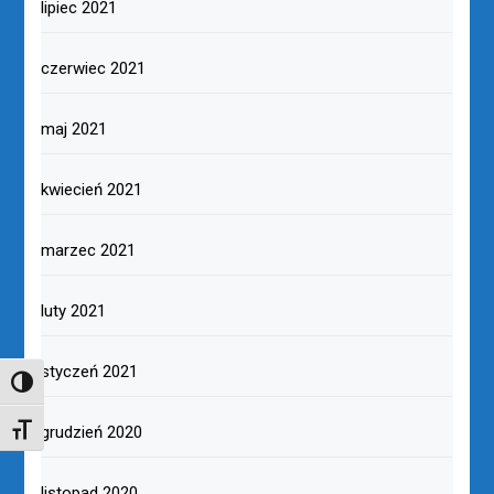
lipiec 2021
czerwiec 2021
maj 2021
kwiecień 2021
marzec 2021
luty 2021
styczeń 2021
TOGGLE HIGH CONTRAST
grudzień 2020
TOGGLE FONT SIZE
listopad 2020