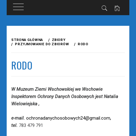
Przejdź
do
STRONA GŁÓWNA
ZBIORY
treści
PRZYJMOWANIE DO ZBIORÓW
RODO
RODO
W Muzeum Ziemi Wschowskiej we Wschowie
Inspektorem Ochrony Danych Osobowych jest Natalia
Wielowiejska ,
e-mail.
ochronadanychosobowych24@gmail.com
,
tel.
783 479 791