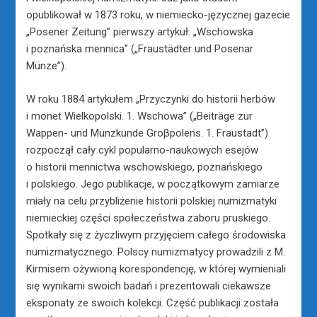
opublikował w 1873 roku, w niemiecko-języcznej gazecie
„Posener Zeitung” pierwszy artykuł: „Wschowska
i poznańska mennica” („Fraustädter und Posenar
Münze”).
W roku 1884 artykułem „Przyczynki do historii herbów
i monet Wielkopolski. 1. Wschowa” („Beiträge zur
Wappen- und Münzkunde Groβpolens. 1. Fraustadt”)
rozpoczął cały cykl popularno-naukowych esejów
o historii mennictwa wschowskiego, poznańskiego
i polskiego. Jego publikacje, w początkowym zamiarze
miały na celu przybliżenie historii polskiej numizmatyki
niemieckiej części społeczeństwa zaboru pruskiego.
Spotkały się z życzliwym przyjęciem całego środowiska
numizmatycznego. Polscy numizmatycy prowadzili z M.
Kirmisem ożywioną korespondencję, w której wymieniali
się wynikami swoich badań i prezentowali ciekawsze
eksponaty ze swoich kolekcji. Część publikacji została