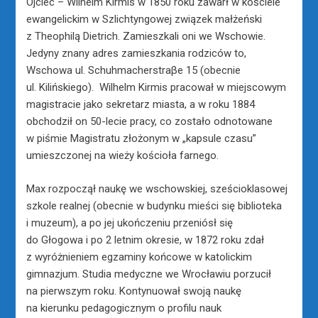
Ojciec – Wilhelm Kirmis w 1850 roku zawarł w kościele
ewangelickim w Szlichtyngowej związek małżeński
z Theophilą Dietrich. Zamieszkali oni we Wschowie.
Jedyny znany adres zamieszkania rodziców to,
Wschowa ul. Schuhmacherstraβe 15 (obecnie
ul. Kilińskiego). Wilhelm Kirmis pracował w miejscowym
magistracie jako sekretarz miasta, a w roku 1884
obchodził on 50-lecie pracy, co zostało odnotowane
w piśmie Magistratu złożonym w „kapsule czasu”
umieszczonej na wieży kościoła farnego.
Max rozpoczął naukę we wschowskiej, sześcioklasowej
szkole realnej (obecnie w budynku mieści się biblioteka
i muzeum), a po jej ukończeniu przeniósł się
do Głogowa i po 2 letnim okresie, w 1872 roku zdał
z wyróżnieniem egzaminy końcowe w katolickim
gimnazjum. Studia medyczne we Wrocławiu porzucił
na pierwszym roku. Kontynuował swoją naukę
na kierunku pedagogicznym o profilu nauk