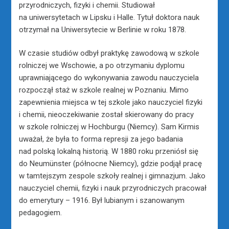
przyrodniczych, fizyki i chemii. Studiował
na uniwersytetach w Lipsku i Halle. Tytuł doktora nauk
otrzymał na Uniwersytecie w Berlinie w roku 1878.
W czasie studiów odbył praktykę zawodową w szkole
rolniczej we Wschowie, a po otrzymaniu dyplomu
uprawniającego do wykonywania zawodu nauczyciela
rozpoczął staż w szkole realnej w Poznaniu. Mimo
zapewnienia miejsca w tej szkole jako nauczyciel fizyki
i chemii, nieoczekiwanie został skierowany do pracy
w szkole rolniczej w Hochburgu (Niemcy). Sam Kirmis
uważał, że była to forma represji za jego badania
nad polską lokalną historią. W 1880 roku przeniósł się
do Neumünster (północne Niemcy), gdzie podjął pracę
w tamtejszym zespole szkoły realnej i gimnazjum. Jako
nauczyciel chemii, fizyki i nauk przyrodniczych pracował
do emerytury – 1916. Był lubianym i szanowanym
pedagogiem.