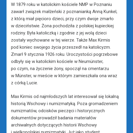
W 1879 roku w katolickim kościele NMP w Poznaniu
zawarł związek małżeński z poznanianką Anną Kunkel,
z którą miał pięcioro dzieci, przy czym dwoje zmarło
w dzieciństwie. Żona pochodziła z polskiej kupieckiej
rodziny. Była katoliczką i zgodnie z jej wolą dzieci
zostały wychowane w tej wierze. Także Max Kirmis
pod koniec swojego życia przeszedł na katolicyzm.
Zmarł 9 stycznia 1926 roku. Uroczystości pogrzebowe
odbyły się w katolickim kościele w Neumünster,
po czym, na życzenie żony, spoczął na cmentarzu
w Münster, w mieście w którym zamieszkała ona wraz
z córką Lucie.
Max Kirmis od najmłodszych lat interesował się lokalną
historią Wschowy i numizmatyką. Poza gromadzeniem
numizmatów, odcisków pieczęci i historycznych
dokumentów prowadził badania materiałów
archiwalnych dotyczących historii Wschowy
i wielkopolskiej numizmatyki. Już jako student