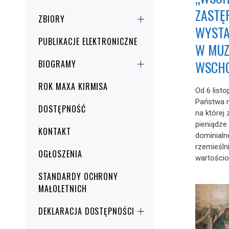
ZASTĘ
ZBIORY
WYST
PUBLIKACJE ELEKTRONICZNE
W MUZ
WSCHO
BIOGRAMY
ROK MAXA KIRMISA
Od 6 list
Państwa 
DOSTĘPNOŚĆ
na której
pieniądze
KONTAKT
dominialn
rzemieśln
OGŁOSZENIA
wartości
STANDARDY OCHRONY
MAŁOLETNICH
DEKLARACJA DOSTĘPNOŚCI