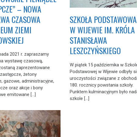
PCZE” – NOWA
AWA CZASOWA
SZKOŁA PODSTAWOWA
EUM ZIEMI
W WIJEWIE IM. KRÓLA
WSKIEJ
STANISŁAWA
LESZCZYŃSKIEGO
opada 2021 r. zapraszamy
na wystawę czasową,
W piątek 15 października w Szkol
 zostaną zaprezentowane
Podstawowej w Wijewie odbyły si
 zastępcze, żetony
uroczystości związane z obchod
e, gazowe, administracyjne,
180. rocznicy powstania szkoły.
icze oraz akcje i bony
Punktem kulminacyjnym było nad
owe emitowane […]
szkole […]