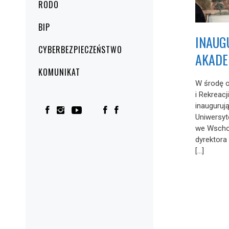
RODO
BIP
INAUG
CYBERBEZPIECZEŃSTWO
AKADE
KOMUNIKAT
W środę o
i Rekreac
inauguruj
Uniwersyt
we Wscho
dyrektora
[…]