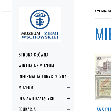
Przejdź
do
STRONA G
treści
MI
Menu
STRONA GŁÓWNA
główne
WIRTUALNE MUZEUM
INFORMACJA TURYSTYCZNA
MUZEUM
DLA ZWIEDZAJĄCYCH
„WSCH
EDUKACJA