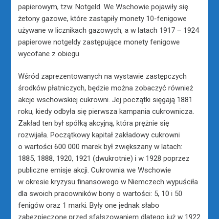
papierowym, tzw. Notgeld. We Wschowie pojawiły się
żetony gazowe, które zastąpiły monety 10-fenigowe
używane w licznikach gazowych, a w latach 1917 – 1924
papierowe notgeldy zastępujące monety fenigowe
wycofane z obiegu.
Wśród zaprezentowanych na wystawie zastępczych
środków płatniczych, będzie można zobaczyć również
akcje wschowskiej cukrowni. Jej początki sięgają 1881
roku, kiedy odbyła się pierwsza kampania cukrownicza.
Zakład ten był spółką akcyjną, która prężnie się
rozwijała. Początkowy kapitał zakładowy cukrowni
o wartości 600 000 marek był zwiększany w latach:
1885, 1888, 1920, 1921 (dwukrotnie) i w 1928 poprzez
publiczne emisje akcji. Cukrownia we Wschowie
w okresie kryzysu finansowego w Niemczech wypuściła
dla swoich pracowników bony o wartości: 5, 10 i 50
fenigów oraz 1 marki. Były one jednak słabo
zabezpieczone przed sfałszowaniem dlatego już w 1922