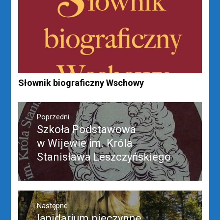
Słownik biograficzny Wschowy
Nawigacja
wpisu
Poprzedni
Szkoła Podstawowa
Poprzedni
wpis:
w Wijewie im. Króla
Stanisława Leszczyńskiego
Następne
lapidarium nieczynne
Następny