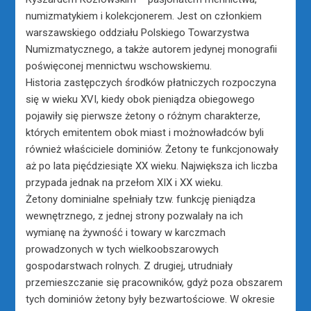
numizmatykiem i kolekcjonerem. Jest on członkiem
warszawskiego oddziału Polskiego Towarzystwa
Numizmatycznego, a także autorem jedynej monografii
poświęconej mennictwu wschowskiemu.
Historia zastępczych środków płatniczych rozpoczyna
się w wieku XVI, kiedy obok pieniądza obiegowego
pojawiły się pierwsze żetony o różnym charakterze,
których emitentem obok miast i możnowładców byli
również właściciele dominiów. Żetony te funkcjonowały
aż po lata pięćdziesiąte XX wieku. Największa ich liczba
przypada jednak na przełom XIX i XX wieku.
Żetony dominialne spełniały tzw. funkcję pieniądza
wewnętrznego, z jednej strony pozwalały na ich
wymianę na żywność i towary w karczmach
prowadzonych w tych wielkoobszarowych
gospodarstwach rolnych. Z drugiej, utrudniały
przemieszczanie się pracowników, gdyż poza obszarem
tych dominiów żetony były bezwartościowe. W okresie