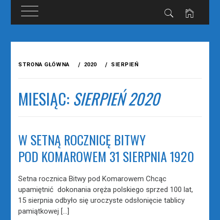
Przejdź
do
STRONA GŁÓWNA
2020
SIERPIEŃ
treści
MIESIĄC:
SIERPIEŃ 2020
W SETNĄ ROCZNICĘ BITWY
POD KOMAROWEM 31 SIERPNIA 1920
Setna rocznica Bitwy pod Komarowem Chcąc
upamiętnić dokonania oręża polskiego sprzed 100 lat,
15 sierpnia odbyło się uroczyste odsłonięcie tablicy
pamiątkowej […]