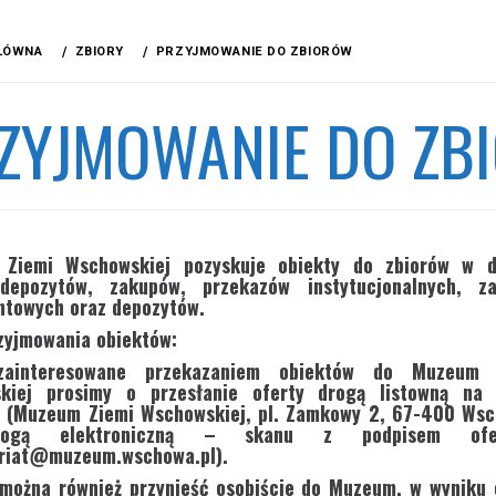
ŁÓWNA
ZBIORY
PRZYJMOWANIE DO ZBIORÓW
ZYJMOWANIE DO ZB
Ziemi Wschowskiej pozyskuje obiekty do zbiorów w d
depozytów, zakupów, przekazów instytucjonalnych, za
ntowych oraz depozytów.
zyjmowania obiektów:
zainteresowane przekazaniem obiektów do Muzeum 
kiej prosimy o przesłanie oferty drogą listowną na 
i (Muzeum Ziemi Wschowskiej, pl. Zamkowy 2, 67-400 Ws
ogą elektroniczną – skanu z podpisem ofer
ariat@muzeum.wschowa.pl).
 można również przynieść osobiście do Muzeum, w wyniku