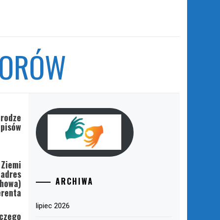
IORÓW
rodze
pisów
Ziemi
adres
ARCHIWA
chowa)
enta
lipiec 2026
 czego