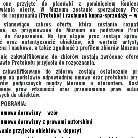
ą one przyjęte do placówki z pominięciem koniecz
awiania oferty. W Muzeum zostanie sporządzony Pro
a do rozpoznania (
Protokół i rachunek kupna-sprzedaży – w
 stanowiące zakres oferty, która zostanie rozpat
wnie, są przyjmowane do Muzeum na podstawie Prot
ia do rozpoznania. Na tym etapie prac zostaje spraw
ść oraz autentyczność obiektów, ich wartość artysty
zna i naukowa, a także zgodność z profilem zbiorów Muzeu
 nie zakwalifikowane do zbiorów zostają zwrócone ofer
awie Protokołu przyjęcia do rozpoznania.
 zakwalifikowane do zbiorów zostają ostatecznie prz
um na podstawie odpowiedniej umowy oraz protokołu prz
orów podpisanych między Muzeum a oferentem. Nast
sienie praw własności oraz przeniesienie praw autor
wych do obiektów.
O POBRANIA:
umowa darowizny – wzór
umowa darowizny z prawami autorskimi
anie przyjecia obiektów w depozyt