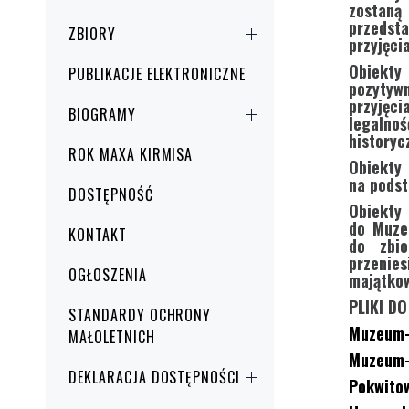
zostan
przedst
ZBIORY
przyjęci
Obiekty
PUBLIKACJE ELEKTRONICZNE
pozyty
przyjęc
BIOGRAMY
legalno
historyc
ROK MAXA KIRMISA
Obiekty
na podst
DOSTĘPNOŚĆ
Obiekty
do Muze
KONTAKT
do zbi
przenie
OGŁOSZENIA
majątko
PLIKI D
STANDARDY OCHRONY
Muzeum-
MAŁOLETNICH
Muzeum-
DEKLARACJA DOSTĘPNOŚCI
Pokwitow