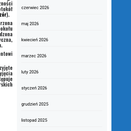
ności
tokół
czerwiec 2026
zór
).
rzona
maj 2026
okołu
dzona
czna,
kwiecień 2026
m.
entowi
marzec 2026
yjęte
yjęcia
luty 2026
ępuje
skich
styczeń 2026
grudzień 2025
listopad 2025