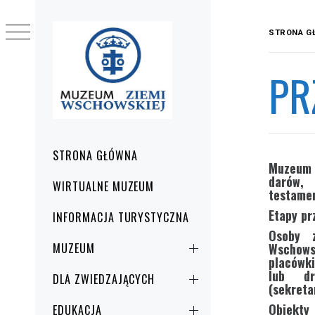
Przejdź
do
STRONA G
treści
PR
Menu
STRONA GŁÓWNA
główne
Muzeum 
darów, 
WIRTUALNE MUZEUM
testame
Etapy pr
INFORMACJA TURYSTYCZNA
Osoby 
Wschows
MUZEUM
placówk
lub dr
DLA ZWIEDZAJĄCYCH
(sekret
Obiekty
EDUKACJA