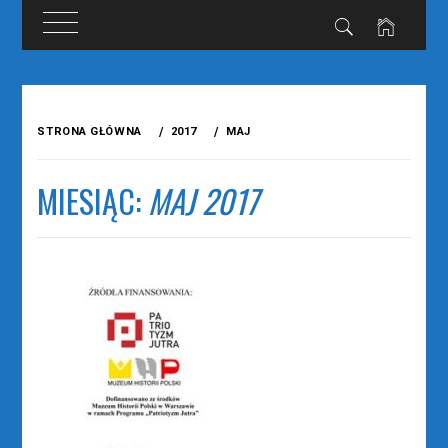
Przejdź
do
STRONA GŁÓWNA
2017
MAJ
treści
MIESIĄC:
MAJ 2017