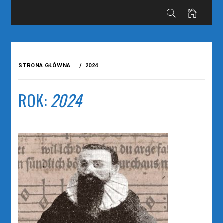
Przejdź
do
STRONA GŁÓWNA
2024
treści
ROK:
2024