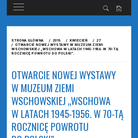
Przejdź
do
STRONA GŁÓWNA
2015
KWIECIEŃ
27
treści
OTWARCIE NOWEJ WYSTAWY W MUZEUM ZIEMI
WSCHOWSKIEJ „WSCHOWA W LATACH 1945-1956. W 70-TĄ
ROCZNICĘ POWROTU DO POLSKI”.
OTWARCIE NOWEJ WYSTAWY
W MUZEUM ZIEMI
WSCHOWSKIEJ „WSCHOWA
W LATACH 1945-1956. W 70-TĄ
ROCZNICĘ POWROTU