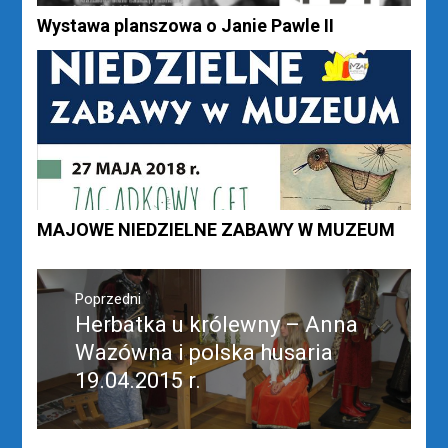
Wystawa planszowa o Janie Pawle II
MAJOWE NIEDZIELNE ZABAWY W MUZEUM
Nawigacja
wpisu
Poprzedni
Herbatka u królewny – Anna
Poprzedni
wpis:
Wazówna i polska husaria
19.04.2015 r.