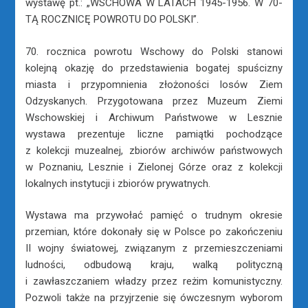
wystawę pt.: „WSCHOWA W LATACH 1945-1956. W 70-
TĄ ROCZNICĘ POWROTU DO POLSKI”.
70. rocznica powrotu Wschowy do Polski stanowi
kolejną okazję do przedstawienia bogatej spuścizny
miasta i przypomnienia złożoności losów Ziem
Odzyskanych. Przygotowana przez Muzeum Ziemi
Wschowskiej i Archiwum Państwowe w Lesznie
wystawa prezentuje liczne pamiątki pochodzące
z kolekcji muzealnej, zbiorów archiwów państwowych
w Poznaniu, Lesznie i Zielonej Górze oraz z kolekcji
lokalnych instytucji i zbiorów prywatnych.
Wystawa ma przywołać pamięć o trudnym okresie
przemian, które dokonały się w Polsce po zakończeniu
II wojny światowej, związanym z przemieszczeniami
ludności, odbudową kraju, walką polityczną
i zawłaszczaniem władzy przez reżim komunistyczny.
Pozwoli także na przyjrzenie się ówczesnym wyborom