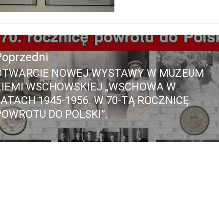
acja
Poprzedni
OTWARCIE NOWEJ WYSTAWY W MUZEUM
Poprzedni
ZIEMI WSCHOWSKIEJ „WSCHOWA W
pis:
LATACH 1945-1956. W 70-TĄ ROCZNICĘ
POWROTU DO POLSKI”.