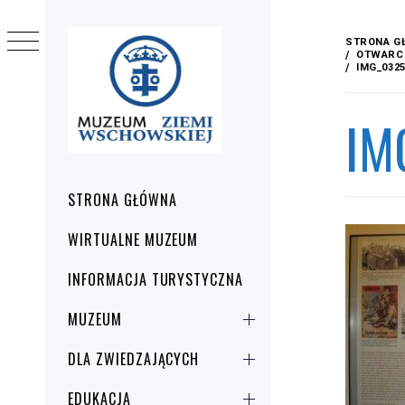
Przejdź
do
STRONA G
treści
OTWARCI
IMG_032
IM
Menu
STRONA GŁÓWNA
główne
WIRTUALNE MUZEUM
INFORMACJA TURYSTYCZNA
MUZEUM
DLA ZWIEDZAJĄCYCH
EDUKACJA