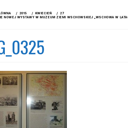
ŁÓWNA
2015
KWIECIEŃ
27
E NOWEJ WYSTAWY W MUZEUM ZIEMI WSCHOWSKIEJ „WSCHOWA W LATACH 
5
G_0325