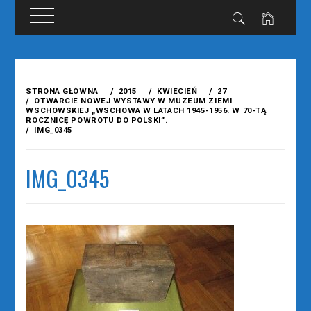
Przejdź
do
STRONA GŁÓWNA
2015
KWIECIEŃ
27
treści
OTWARCIE NOWEJ WYSTAWY W MUZEUM ZIEMI
WSCHOWSKIEJ „WSCHOWA W LATACH 1945-1956. W 70-TĄ
ROCZNICĘ POWROTU DO POLSKI”.
IMG_0345
IMG_0345