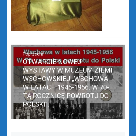
Nawigacja
wpisu
Poprzedni
OTWARCIE NOWEJ
Poprzedni
wpis:
WYSTAWY W MUZEUM ZIEMI
WSCHOWSKIEJ „WSCHOWA
W LATACH 1945-1956. W 70-
TĄ ROCZNICĘ POWROTU DO
POLSKI”.