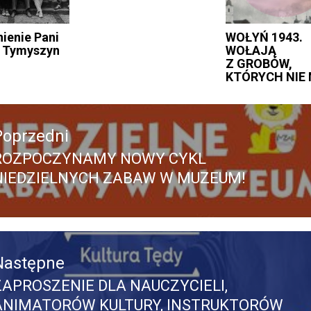
ienie Pani
WOŁYŃ 1943.
y Tymyszyn
WOŁAJĄ
Z GROBÓW,
KTÓRYCH NIE
acja
Poprzedni
ROZPOCZYNAMY NOWY CYKL
Poprzedni
NIEDZIELNYCH ZABAW W MUZEUM!
pis:
Następne
ZAPROSZENIE DLA NAUCZYCIELI,
Następny
ANIMATORÓW KULTURY, INSTRUKTORÓW