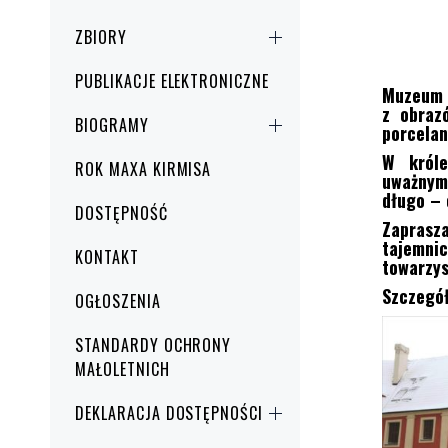
ZBIORY
PUBLIKACJE ELEKTRONICZNE
Muzeum p
z obraz
BIOGRAMY
porcela
W króle
ROK MAXA KIRMISA
uważnym
długo – 
DOSTĘPNOŚĆ
Zaprasz
tajemni
KONTAKT
towarzys
Szczegół
OGŁOSZENIA
STANDARDY OCHRONY
MAŁOLETNICH
DEKLARACJA DOSTĘPNOŚCI