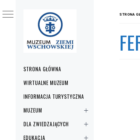
Przejdź
do
STRONA G
treści
FE
Menu
STRONA GŁÓWNA
główne
WIRTUALNE MUZEUM
INFORMACJA TURYSTYCZNA
MUZEUM
DLA ZWIEDZAJĄCYCH
EDUKACJA