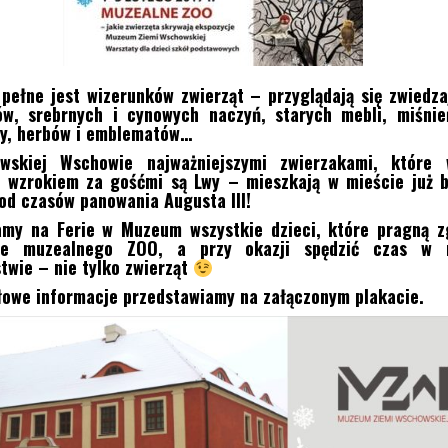
ełne jest wizerunków zwierząt – przyglądają się zwiedz
ów, srebrnych i cynowych naczyń, starych mebli, miśnie
ny, herbów i emblematów…
wskiej Wschowie najważniejszymi zwierzakami, które 
 wzrokiem za gośćmi są Lwy – mieszkają w mieście już 
od czasów panowania Augusta III!
amy na Ferie w Muzeum wszystkie dzieci, które pragną z
ce muzealnego ZOO, a przy okazji spędzić czas w 
twie – nie tylko zwierząt
owe informacje przedstawiamy na załączonym plakacie.