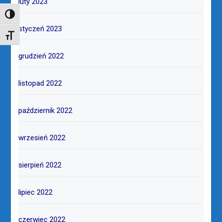
luty 2023
TOGGLE HIGH CONTRAST
styczeń 2023
TOGGLE FONT SIZE
grudzień 2022
listopad 2022
październik 2022
wrzesień 2022
sierpień 2022
lipiec 2022
czerwiec 2022