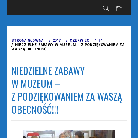
Przejdź
do
STRONA GŁÓWNA
2017
CZERWIEC
14
treści
NIEDZIELNE ZABAWY W MUZEUM – Z PODZIĘKOWANIEM ZA
WASZĄ OBECNOŚĆ!!!
NIEDZIELNE ZABAWY
W MUZEUM –
Z PODZIĘKOWANIEM ZA WASZĄ
OBECNOŚĆ!!!