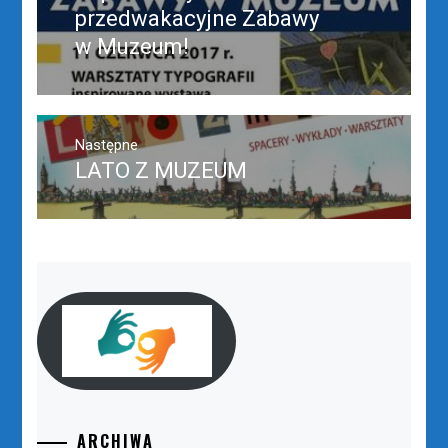
wpis:
przedwakacyjne Zabawy
w Muzeum!
Następne
LATO Z MUZEUM
Następny
post:
ARCHIWA