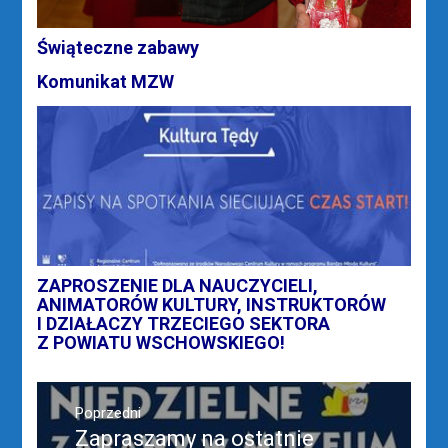
Świąteczne zabawy
Komunikat MZW
ZAPROSZENIE DLA NAUCZYCIELI,
ANIMATORÓW KULTURY, INSTRUKTORÓW
I DZIAŁACZY TRZECIEGO SEKTORA
Z POWIATU WSCHOWSKIEGO!
Nawigacja
wpisu
Poprzedni
Zapraszamy na ostatnie
Poprzedni