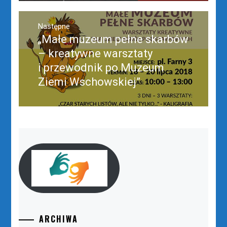
Następne
„Małe muzeum pełne skarbów
Następny
post:
– kreatywne warsztaty
i przewodnik po Muzeum
Ziemi Wschowskiej”
ARCHIWA