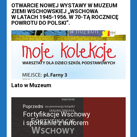
OTWARCIE NOWEJ WYSTAWY W MUZEUM
ZIEMI WSCHOWSKIEJ „WSCHOWA
W LATACH 1945-1956. W 70-TĄ ROCZNICĘ
POWROTU DO POLSKI”.
Lato w Muzeum
Nawigacja
wpisu
Poprzedni
Fortyfikacje Wschowy
Poprzedni
wpis:
i spotkanie z autorem