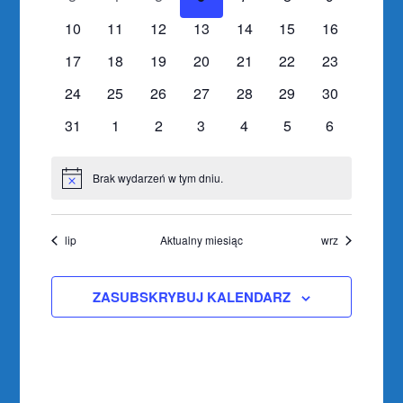
wydarzenia
wydarzenia
wydarzenia
wydarzenia
wydarzenia
wydarzenia
wydarzenia
0
0
0
0
0
0
0
10
11
12
13
14
15
16
wydarzenia
wydarzenia
wydarzenia
wydarzenia
wydarzenia
wydarzenia
wydarzenia
0
0
0
0
0
0
0
17
18
19
20
21
22
23
wydarzenia
wydarzenia
wydarzenia
wydarzenia
wydarzenia
wydarzenia
wydarzenia
0
0
0
0
0
0
0
24
25
26
27
28
29
30
wydarzenia
wydarzenia
wydarzenia
wydarzenia
wydarzenia
wydarzenia
wydarzenia
0
0
0
0
0
0
0
31
1
2
3
4
5
6
wydarzenia
wydarzenia
wydarzenia
wydarzenia
wydarzenia
wydarzenia
wydarzenia
Brak wydarzeń w tym dniu.
Powiadomienie
lip
Aktualny miesiąc
wrz
ZASUBSKRYBUJ KALENDARZ