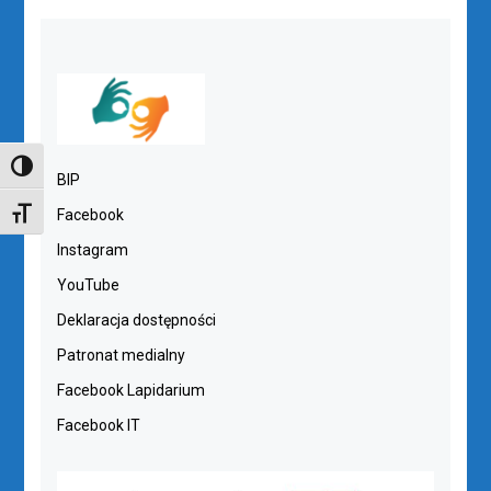
TOGGLE HIGH CONTRAST
BIP
Facebook
TOGGLE FONT SIZE
Instagram
YouTube
Deklaracja dostępności
Patronat medialny
Facebook Lapidarium
Facebook IT