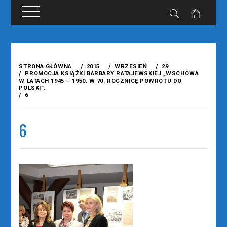
Przejdź
do
STRONA GŁÓWNA
2015
WRZESIEŃ
29
treści
PROMOCJA KSIĄŻKI BARBARY RATAJEWSKIEJ „WSCHOWA
W LATACH 1945 – 1950. W 70. ROCZNICĘ POWROTU DO
POLSKI”.
6
6