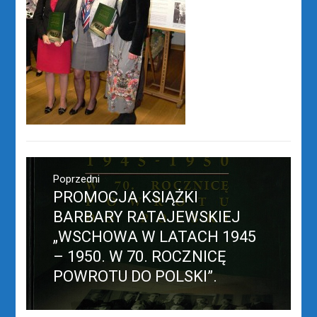
Nawigacja
wpisu
Poprzedni
PROMOCJA KSIĄŻKI
Poprzedni
wpis:
BARBARY RATAJEWSKIEJ
„WSCHOWA W LATACH 1945
– 1950. W 70. ROCZNICĘ
POWROTU DO POLSKI”.