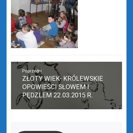
Nawigacja
wpisu
Poprzedni
ZŁOTY WIEK- KRÓLEWSKIE
Poprzedni
wpis:
OPOWIEŚCI SŁOWEM I
PĘDZLEM 22.03.2015 R.