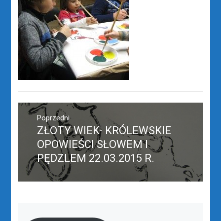
Nawigacja
wpisu
Poprzedni
ZŁOTY WIEK- KRÓLEWSKIE
Poprzedni
wpis:
OPOWIEŚCI SŁOWEM I
PĘDZLEM 22.03.2015 R.