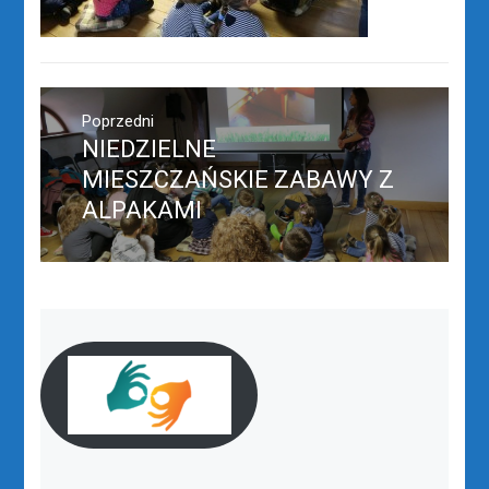
Nawigacja
wpisu
Poprzedni
NIEDZIELNE
Poprzedni
wpis:
MIESZCZAŃSKIE ZABAWY Z
ALPAKAMI