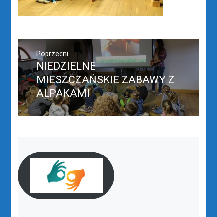
Nawigacja
wpisu
Poprzedni
NIEDZIELNE
Poprzedni
wpis:
MIESZCZAŃSKIE ZABAWY Z
ALPAKAMI