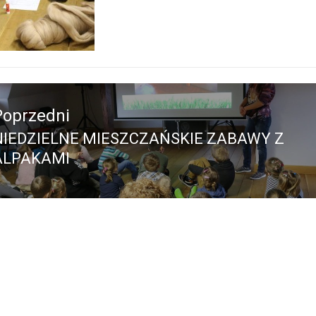
acja
Poprzedni
NIEDZIELNE MIESZCZAŃSKIE ZABAWY Z
Poprzedni
ALPAKAMI
pis: