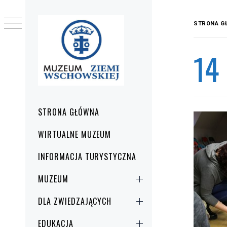
Przejdź
do
STRONA G
treści
14
Menu
STRONA GŁÓWNA
główne
WIRTUALNE MUZEUM
INFORMACJA TURYSTYCZNA
MUZEUM
DLA ZWIEDZAJĄCYCH
EDUKACJA