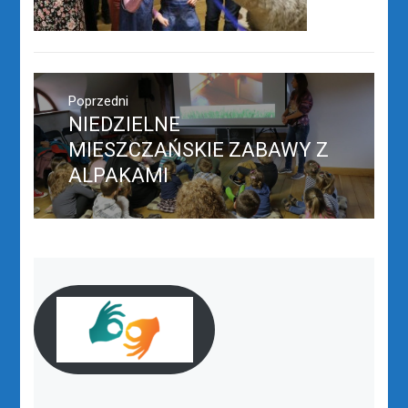
Nawigacja
wpisu
Poprzedni
NIEDZIELNE
Poprzedni
wpis:
MIESZCZAŃSKIE ZABAWY Z
ALPAKAMI