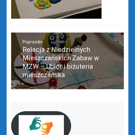
Nawigacja
wpisu
Poprzedni
Relacja z Niedzielnych
Poprzedni
wpis:
Mieszczańskich Zabaw w
MZW – Ubiór i biżuteria
mieszczańska