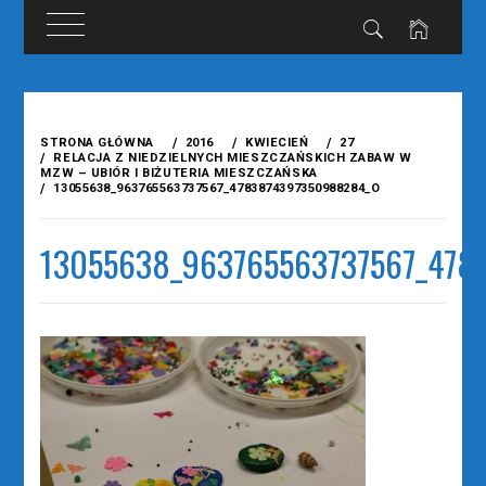
Przejdź
do
STRONA GŁÓWNA
2016
KWIECIEŃ
27
treści
RELACJA Z NIEDZIELNYCH MIESZCZAŃSKICH ZABAW W
MZW – UBIÓR I BIŻUTERIA MIESZCZAŃSKA
13055638_963765563737567_4783874397350988284_O
13055638_963765563737567_47