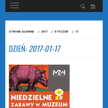
Przejdź
do
STRONA GŁÓWNA
2017
STYCZEŃ
17
treści
DZIEŃ:
2017-01-17