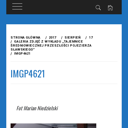
Przejdź
do
STRONA GŁÓWNA
2017
SIERPIEŃ
17
treści
GALERIA ZDJĘĆ Z WYKŁADU „TAJEMNICE
ŚREDNIOWIECZNEJ PRZESZŁOŚCI POJEZIERZA
SŁAWSKIEGO”
IMGP4621
IMGP4621
Fot Marian Niedzielski