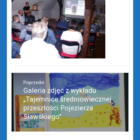
Nawigacja
wpisu
Poprzedni
Galeria zdjęć z wykładu
Poprzedni
wpis:
„Tajemnice średniowiecznej
przeszłości Pojezierza
Sławskiego”