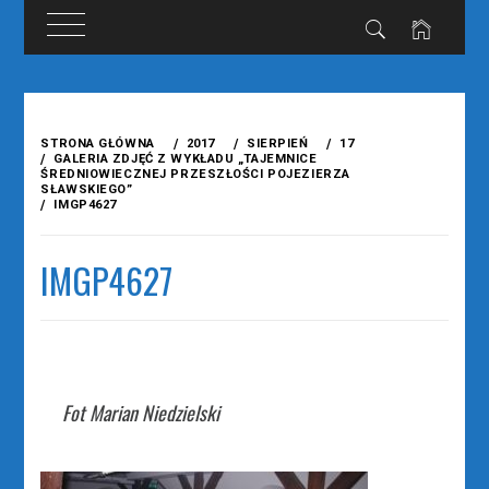
Przejdź
do
STRONA GŁÓWNA
2017
SIERPIEŃ
17
treści
GALERIA ZDJĘĆ Z WYKŁADU „TAJEMNICE
ŚREDNIOWIECZNEJ PRZESZŁOŚCI POJEZIERZA
SŁAWSKIEGO”
IMGP4627
IMGP4627
Fot Marian Niedzielski