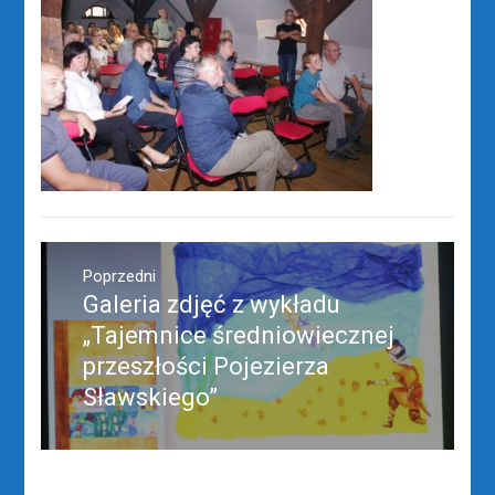
Nawigacja
wpisu
Poprzedni
Galeria zdjęć z wykładu
Poprzedni
wpis:
„Tajemnice średniowiecznej
przeszłości Pojezierza
Sławskiego”