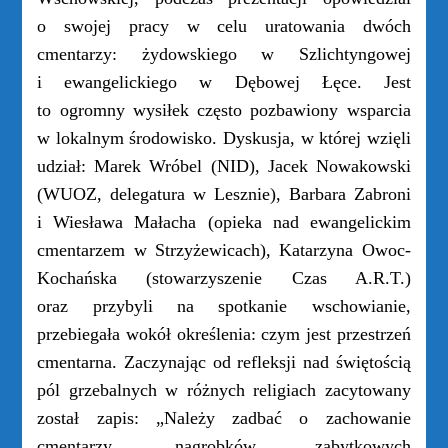
o swojej pracy w celu uratowania dwóch
cmentarzy: żydowskiego w Szlichtyngowej
i ewangelickiego w Dębowej Łęce. Jest
to ogromny wysiłek często pozbawiony wsparcia
w lokalnym środowisko. Dyskusja, w której wzięli
udział: Marek Wróbel (NID), Jacek Nowakowski
(WUOZ, delegatura w Lesznie), Barbara Zabroni
i Wiesława Małacha (opieka nad ewangelickim
cmentarzem w Strzyżewicach), Katarzyna Owoc-
Kochańska (stowarzyszenie Czas A.R.T.)
oraz przybyli na spotkanie wschowianie,
przebiegała wokół określenia: czym jest przestrzeń
cmentarna. Zaczynając od refleksji nad świętością
pól grzebalnych w różnych religiach zacytowany
został zapis: „Należy zadbać o zachowanie
cmentarzy, nagrobków zabytkowych