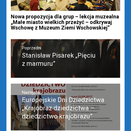
Nowa propozycja dla grup – lekcja muzealna
„Małe miasto wielkich przeżyć – odkrywaj
Wschowę z Muzeum Ziemi Wschowskiej”
Nawigacja
wpisu
Poprzedni
Stanisław Pisarek „Pięciu
Poprzedni
wpis:
z marmuru”
Następne
Europejskie Dni Dziedzictwa
Następny
post:
„Krajobraz dziedzictwa –
dziedzictwo krajobrazu”