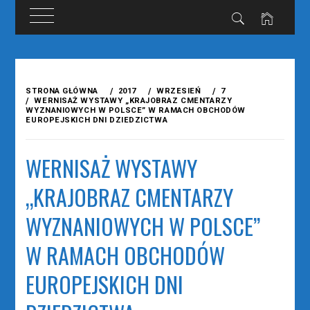
Przejdź
do
STRONA GŁÓWNA
2017
WRZESIEŃ
7
treści
WERNISAŻ WYSTAWY „KRAJOBRAZ CMENTARZY
WYZNANIOWYCH W POLSCE” W RAMACH OBCHODÓW
EUROPEJSKICH DNI DZIEDZICTWA
WERNISAŻ WYSTAWY
„KRAJOBRAZ CMENTARZY
WYZNANIOWYCH W POLSCE”
W RAMACH OBCHODÓW
EUROPEJSKICH DNI