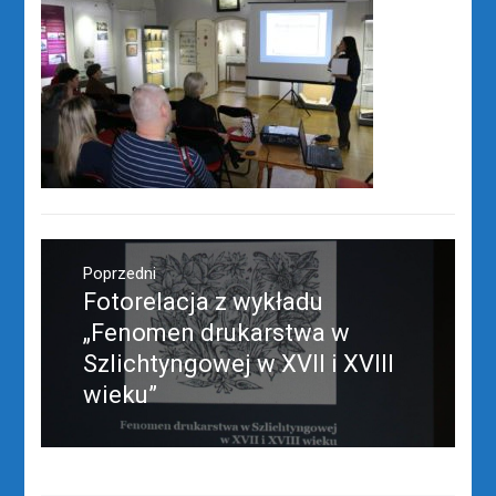
Nawigacja
wpisu
Poprzedni
Fotorelacja z wykładu
Poprzedni
wpis:
„Fenomen drukarstwa w
Szlichtyngowej w XVII i XVIII
wieku”