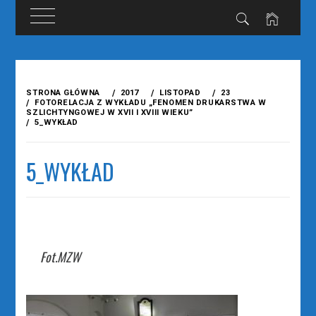
Przejdź
do
STRONA GŁÓWNA
2017
LISTOPAD
23
treści
FOTORELACJA Z WYKŁADU „FENOMEN DRUKARSTWA W
SZLICHTYNGOWEJ W XVII I XVIII WIEKU”
5_WYKŁAD
5_WYKŁAD
Fot.MZW