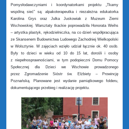
Pomysłodawczyniami i koordynatorkami projektu „Tkamy
wspólną sieć” są: alpakoterapeutka i niezależna edukatorka
Karolina Grys oraz Julka Juskowiak z Muzeum Ziemi
Wschowskiej. Warsztaty tkackie poprowadziła Honorata Weihs
– artystka plastyk, rękodzielniczka, na co dzień współpracująca
ze Skansenem Budownictwa Ludowego Zachodniej Wielkopolski
w Wolsztynie. W zajęciach wzięło udział łącznie ok. 40 osób.
Były to dzieci w wieku od 10 do 15 lat, dorośli i osoby
z niepełnosprawnościami, w tym podopieczni Domu Pomocy
Społecznej dla Dzieci we Wschowie prowadzonego
przez Zgromadzenie Sióstr św. Elżbiety – Prowincję
Poznańską. Planowane jest wydanie pamiątkowego folderu,
dokumentującego przebieg i realizację projektu.