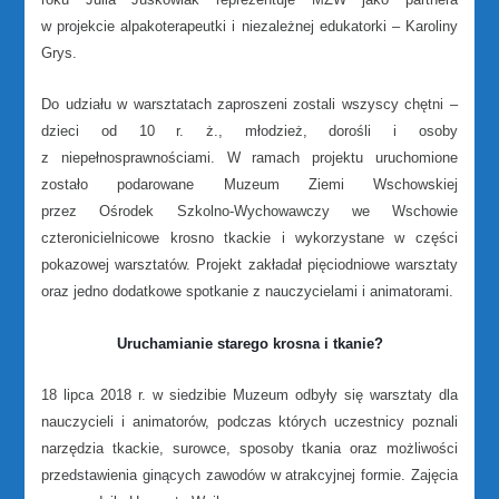
w projekcie alpakoterapeutki i niezależnej edukatorki – Karoliny
Grys.
Do udziału w warsztatach zaproszeni zostali wszyscy chętni –
dzieci od 10 r. ż., młodzież, dorośli i osoby
z niepełnosprawnościami. W ramach projektu uruchomione
zostało podarowane Muzeum Ziemi Wschowskiej
przez Ośrodek Szkolno-Wychowawczy we Wschowie
czteronicielnicowe krosno tkackie i wykorzystane w części
pokazowej warsztatów. Projekt zakładał pięciodniowe warsztaty
oraz jedno dodatkowe spotkanie z nauczycielami i animatorami.
Uruchamianie starego krosna i tkanie?
18 lipca 2018 r. w siedzibie Muzeum odbyły się warsztaty dla
nauczycieli i animatorów, podczas których uczestnicy poznali
narzędzia tkackie, surowce, sposoby tkania oraz możliwości
przedstawienia ginących zawodów w atrakcyjnej formie. Zajęcia