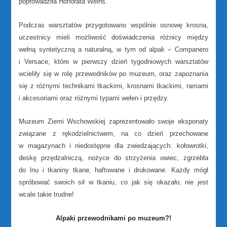
poprowadziła Honorata Weihs.
Podczas warsztatów przygotowano wspólnie osnowę krosna,
uczestnicy mieli możliwość doświadczenia różnicy między
wełną syntetyczną a naturalną, w tym od alpak – Companero
i Versace, które w pierwszy dzień tygodniowych warsztatów
wcieliły się w rolę przewodników po muzeum, oraz zapoznania
się z różnymi technikami tkackimi, krosnami tkackimi, ramami
i akcesoriami oraz różnymi typami wełen i przędzy.
Muzeum Ziemi Wschowskiej zaprezentowało swoje eksponaty
związane z rękodzielnictwem, na co dzień przechowane
w magazynach i niedostępne dla zwiedzających: kołowrotki,
deskę przędzalniczą, nożyce do strzyżenia owiec, zgrzebła
do lnu i tkaniny tkane, haftowane i drukowane. Każdy mógł
spróbować swoich sił w tkaniu, co jak się okazało, nie jest
wcale takie trudne!
Alpaki przewodnikami po muzeum?!