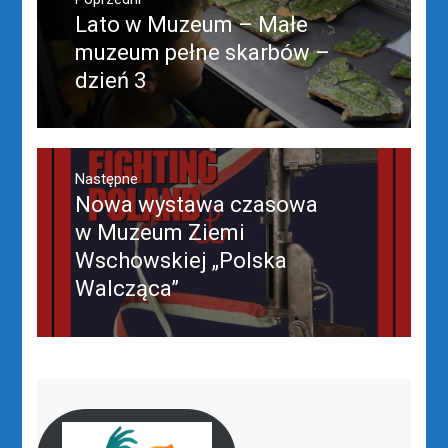
wpisu
Lato w Muzeum – Małe
Poprzedni
wpis:
muzeum pełne skarbów –
dzień 3
Następne
Nowa wystawa czasowa
Następny
post:
w Muzeum Ziemi
Wschowskiej „Polska
Walcząca”