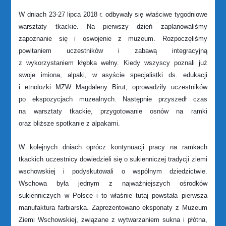
W dniach 23-27 lipca 2018 r. odbywały się właściwe tygodniowe
warsztaty tkackie. Na pierwszy dzień zaplanowaliśmy
zapoznanie się i oswojenie z muzeum. Rozpoczęliśmy
powitaniem uczestników i zabawą integracyjną
z wykorzystaniem kłębka wełny. Kiedy wszyscy poznali już
swoje imiona, alpaki, w asyście specjalistki ds. edukacji
i etnolożki MZW Magdaleny Birut, oprowadziły uczestników
po ekspozycjach muzealnych. Następnie przyszedł czas
na warsztaty tkackie, przygotowanie osnów na ramki
oraz bliższe spotkanie z alpakami.
W kolejnych dniach oprócz kontynuacji pracy na ramkach
tkackich uczestnicy dowiedzieli się o sukienniczej tradycji ziemi
wschowskiej i podyskutowali o wspólnym dziedzictwie.
Wschowa była jednym z najważniejszych ośrodków
sukienniczych w Polsce i to właśnie tutaj powstała pierwsza
manufaktura farbiarska. Zaprezentowano eksponaty z Muzeum
Ziemi Wschowskiej, związane z wytwarzaniem sukna i płótna,