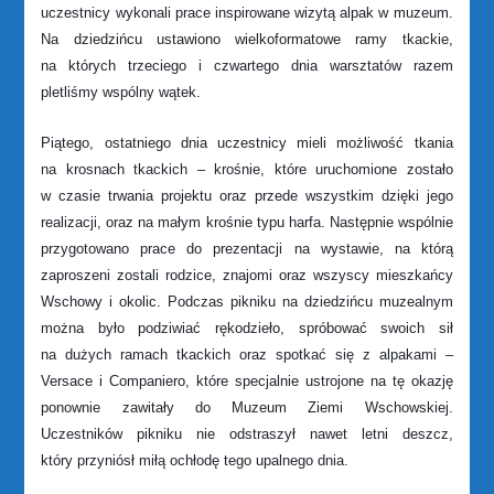
uczestnicy wykonali prace inspirowane wizytą alpak w muzeum.
Na dziedzińcu ustawiono wielkoformatowe ramy tkackie,
na których trzeciego i czwartego dnia warsztatów razem
pletliśmy wspólny wątek.
Piątego, ostatniego dnia
uczestnicy mieli możliwość tkania
na krosnach tkackich
– krośnie, które uruchomione zostało
w czasie trwania projektu oraz przede wszystkim dzięki jego
realizacji, oraz na małym krośnie typu harfa. Następnie wspólnie
przygotowano prace do prezentacji na wystawie, na którą
zaproszeni zostali rodzice, znajomi oraz wszyscy mieszkańcy
Wschowy i okolic. Podczas pikniku na dziedzińcu muzealnym
można było podziwiać rękodzieło, spróbować swoich sił
na dużych ramach tkackich oraz spotkać się z alpakami –
Versace i Companiero, które specjalnie ustrojone na tę okazję
ponownie zawitały do Muzeum Ziemi Wschowskiej.
Uczestników pikniku nie odstraszył nawet letni deszcz,
który przyniósł miłą ochłodę tego upalnego dnia.