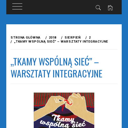
Przejdź
do
STRONA GŁÓWNA
2018
SIERPIEŃ
2
treści
„TKAMY WSPÓLNĄ SIEĆ” – WARSZTATY INTEGRACYJNE
„TKAMY WSPÓLNĄ SIEĆ” –
WARSZTATY INTEGRACYJNE