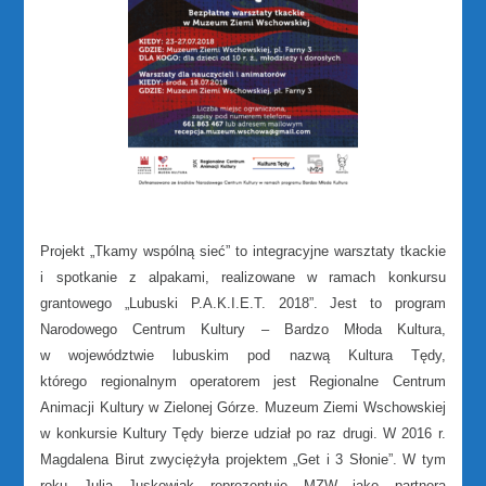
Projekt „Tkamy wspólną sieć” to integracyjne warsztaty tkackie
i spotkanie z alpakami, realizowane w ramach konkursu
grantowego „Lubuski P.A.K.I.E.T. 2018”. Jest to program
Narodowego Centrum Kultury – Bardzo Młoda Kultura,
w województwie lubuskim pod nazwą Kultura Tędy,
którego regionalnym operatorem jest Regionalne Centrum
Animacji Kultury w Zielonej Górze. Muzeum Ziemi Wschowskiej
w konkursie Kultury Tędy bierze udział po raz drugi. W 2016 r.
Magdalena Birut zwyciężyła projektem „Get i 3 Słonie”. W tym
roku Julia Juskowiak reprezentuje MZW jako partnera