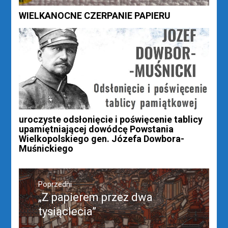
WIELKANOCNE CZERPANIE PAPIERU
uroczyste odsłonięcie i poświęcenie tablicy
upamiętniającej dowódcę Powstania
Wielkopolskiego gen. Józefa Dowbora-
Muśnickiego
Nawigacja
wpisu
Poprzedni
„Z papierem przez dwa
Poprzedni
wpis:
tysiąclecia”