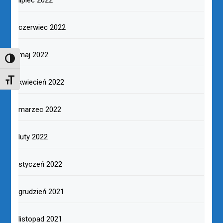
lipiec 2022
czerwiec 2022
maj 2022
TOGGLE HIGH CONTRAST
TOGGLE FONT SIZE
kwiecień 2022
marzec 2022
luty 2022
styczeń 2022
grudzień 2021
listopad 2021