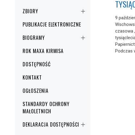
TYSIĄ
ZBIORY
9 paździe
PUBLIKACJE ELEKTRONICZNE
Wschowsk
czasowa 
BIOGRAMY
tysiąclec
Papiernic
ROK MAXA KIRMISA
Podczas we
DOSTĘPNOŚĆ
KONTAKT
OGŁOSZENIA
STANDARDY OCHRONY
MAŁOLETNICH
DEKLARACJA DOSTĘPNOŚCI