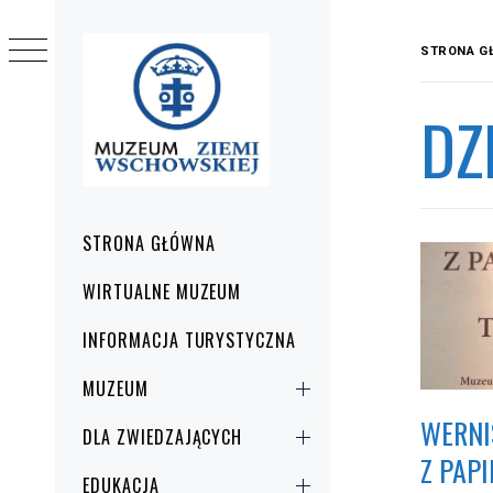
Przejdź
do
STRONA G
treści
DZ
Menu
STRONA GŁÓWNA
główne
WIRTUALNE MUZEUM
INFORMACJA TURYSTYCZNA
MUZEUM
WERNI
DLA ZWIEDZAJĄCYCH
Z PAP
EDUKACJA