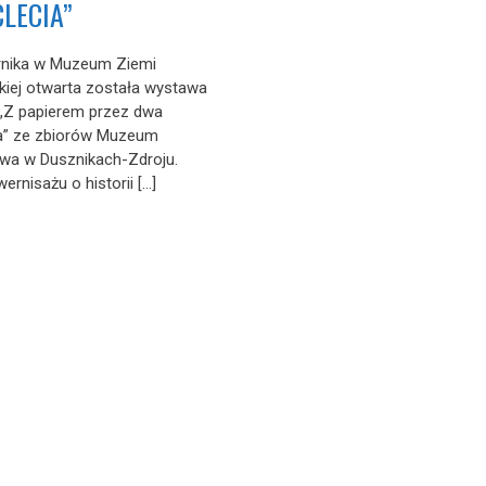
CLECIA”
rnika w Muzeum Ziemi
iej otwarta została wystawa
„Z papierem przez dwa
ia” ze zbiorów Muzeum
twa w Dusznikach-Zdroju.
rnisażu o historii […]