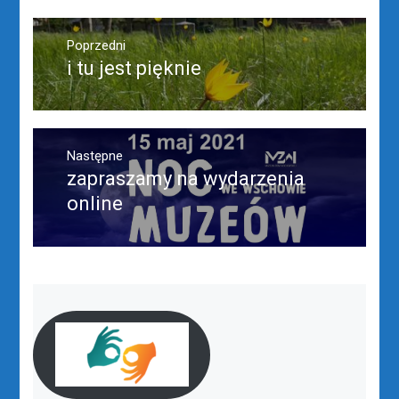
Nawigacja
wpisu
Poprzedni
i tu jest pięknie
Poprzedni
wpis:
Następne
zapraszamy na wydarzenia
Następny
post:
online