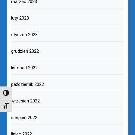
marzec 2023
luty 2023
styczeń 2023
grudzień 2022
listopad 2022
październik 2022
TOGGLE HIGH CONTRAST
wrzesień 2022
TOGGLE FONT SIZE
sierpień 2022
lipiec 2022