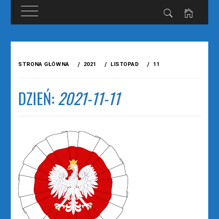
Przejdź
do
STRONA GŁÓWNA
2021
LISTOPAD
11
treści
DZIEŃ:
2021-11-11