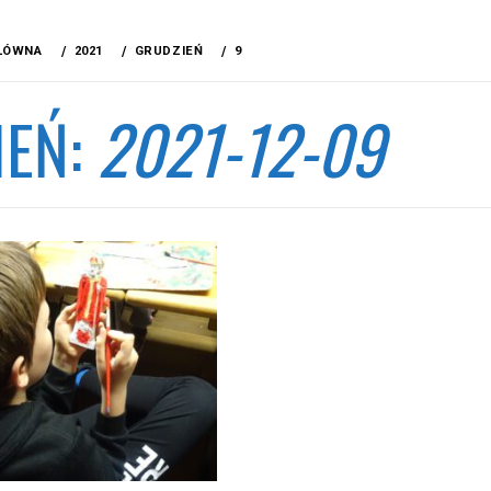
ŁÓWNA
2021
GRUDZIEŃ
9
IEŃ:
2021-12-09