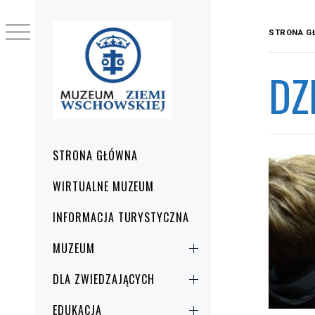
Przejdź
do
STRONA G
treści
DZ
Menu
STRONA GŁÓWNA
główne
WIRTUALNE MUZEUM
INFORMACJA TURYSTYCZNA
MUZEUM
DLA ZWIEDZAJĄCYCH
EDUKACJA