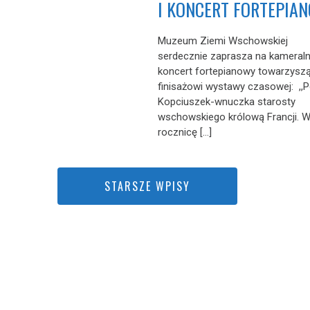
I KONCERT FORTEPIA
Muzeum Ziemi Wschowskiej
serdecznie zaprasza na kameral
koncert fortepianowy towarzysz
finisażowi wystawy czasowej: ,,P
Kopciuszek-wnuczka starosty
wschowskiego królową Francji. W
rocznicę […]
STARSZE WPISY