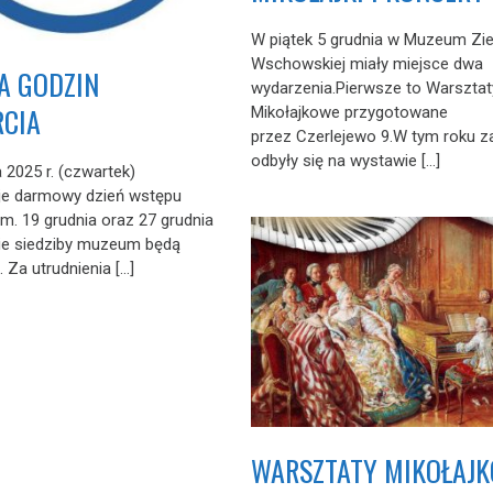
W piątek 5 grudnia w Muzeum Zi
Wschowskiej miały miejsce dwa
A GODZIN
wydarzenia.Pierwsze to Warsztat
CIA
Mikołajkowe przygotowane
przez Czerlejewo 9.W tym roku za
odbyły się na wystawie […]
 2025 r. (czwartek)
je darmowy dzień wstępu
. 19 grudnia oraz 27 grudnia
bie siedziby muzeum będą
 Za utrudnienia […]
WARSZTATY MIKOŁAJ