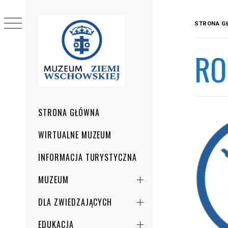
Przejdź
do
STRONA G
treści
RO
Menu
STRONA GŁÓWNA
główne
WIRTUALNE MUZEUM
INFORMACJA TURYSTYCZNA
MUZEUM
DLA ZWIEDZAJĄCYCH
EDUKACJA