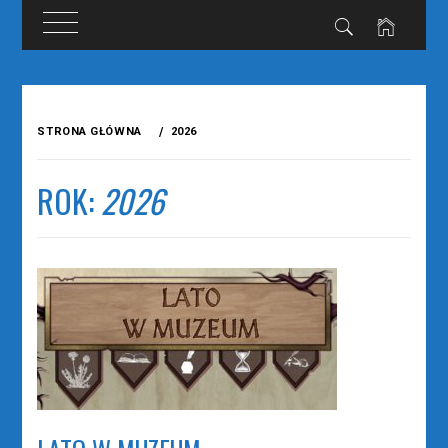
Przejdź
do
STRONA GŁÓWNA
2026
treści
ROK:
2026