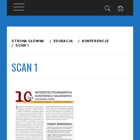
Przejdź
do
STRONA GŁÓWNA
EDUKACJA
KONFERENCJE
treści
SCAN 1
SCAN 1